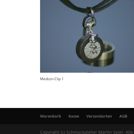
Medizin-Clip 1
Warenkorb
Kasse
Versandarten
AGB
Copyright (c) Schmuckatelier Martin Seier. All