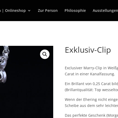
n | Onlineshop
Zur Person
Philosophie
Ausstellunge
Exklusiv-Clip
Exclusiver Marry-Clip in Weißg
Carat in einer Kanalfassung.
Ein Brillant von 0,25 Carat b
(Brillantqualität: Top wesselton
Wenn der Ehering nicht eingec
Scheibe aus dem sehr leichte
Das perfekte Geschenk (Morge