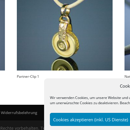
Partner-Clip 1
Nat
Cook
Wir verwenden Cookies, um unsere Website und uns
um unerwünschte Cookies zu deaktivieren. Beach
Widerrufsbelehrung
Zahlungsarten
Impressum | Datenschutz
Cookies akzeptieren (inkl. US Dienste)
e Rechte vorbehalten. Technik:
mK Kommunikationsdesign