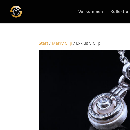
Willkommen
Kollektio
Start
/
Marry Clip
/ Exklusiv-Clip