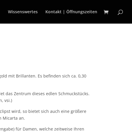
n
Wissenswertes
Kontakt | Öffnungszeiten
old mit Brillanten. Es befinden sich ca. 0,30
ildet das Zentrum dieses edlen Schmuckstücks.
, vsi.)
lipst wird, so bietet sich auch eine größere
n Micarta an.
ngabe) für Damen, welche zeitweise Ihren