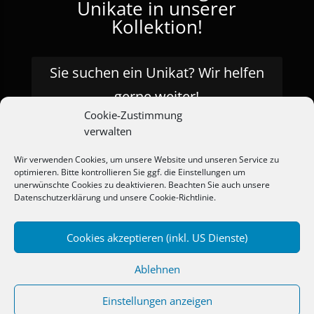
Unikate in unserer
Kollektion!
Sie suchen ein Unikat? Wir helfen
gerne weiter!
Cookie-Zustimmung
verwalten
Wir verwenden Cookies, um unsere Website und unseren Service zu
optimieren. Bitte kontrollieren Sie ggf. die Einstellungen um
unerwünschte Cookies zu deaktivieren. Beachten Sie auch unsere
Warenkorb
Kasse
Versandarten
AGB
Datenschutzerklärung
und unsere
Cookie-Richtlinie.
Widerrufsbelehrung
Zahlungsarten
Impressum | Datenschutz
Cookie-Richtlinie (EU)
Cookies akzeptieren (inkl. US Dienste)
Ablehnen
Copyright (c) Schmuckatelier Martin Seier. Alle
Rechte vorbehalten. Technik:
mK
Einstellungen anzeigen