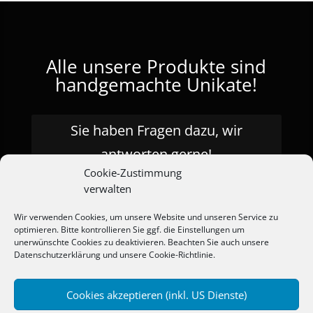
Alle unsere Produkte sind
handgemachte Unikate!
Sie haben Fragen dazu, wir
antworten gerne!
Cookie-Zustimmung
verwalten
Wir verwenden Cookies, um unsere Website und unseren Service zu
optimieren. Bitte kontrollieren Sie ggf. die Einstellungen um
unerwünschte Cookies zu deaktivieren. Beachten Sie auch unsere
Warenkorb
Kasse
Versandarten
AGB
Datenschutzerklärung
und unsere
Cookie-Richtlinie.
Widerrufsbelehrung
Zahlungsarten
Impressum | Datenschutz
Cookie-Richtlinie (EU)
Cookies akzeptieren (inkl. US Dienste)