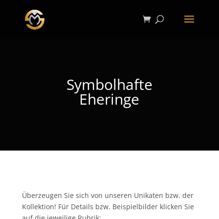
Symbolhafte
Eheringe
Überzeugen Sie sich von unseren Unikaten bzw. der
Kollektion! Für Details bzw. Beispielbilder klicken Sie
auf die jeweilige Rubrik: