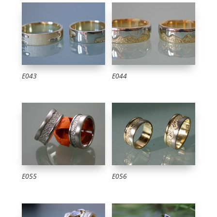
E043
E044
E055
E056