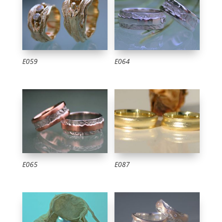
E059
E064
E065
E087